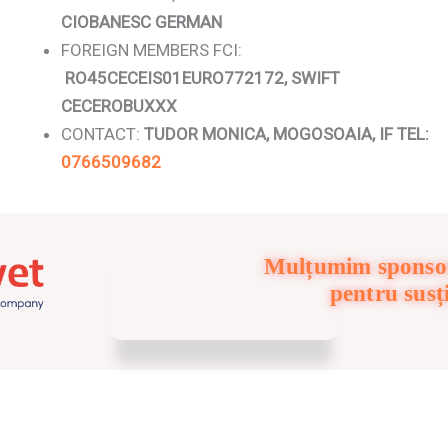
CIOBANESC GERMAN
FOREIGN MEMBERS FCI:
RO45CECEIS01EURO772172, SWIFT
CECEROBUXXX
CONTACT:
TUDOR MONICA, MOGOSOAIA, IF TEL:
0766509682
Mulțumim sponsor
pentru susț