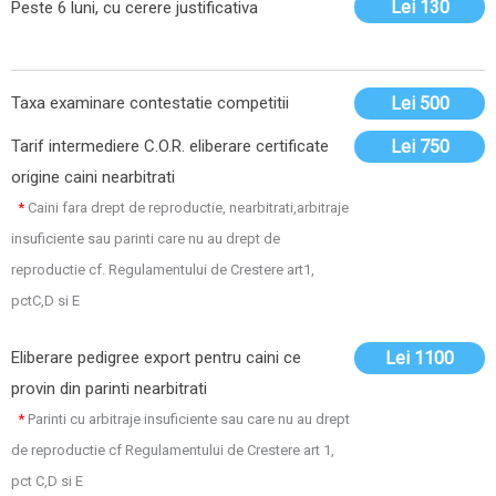
Lei 130
Peste 6 luni, cu cerere justificativa
Taxa examinare contestatie competitii
Lei 500
Tarif intermediere C.O.R. eliberare certificate
Lei 750
origine caini nearbitrati
*
Caini fara drept de reproductie, nearbitrati,arbitraje
insuficiente sau parinti care nu au drept de
reproductie cf. Regulamentului de Crestere art1,
pctC,D si E
Eliberare pedigree export pentru caini ce
Lei 1100
provin din parinti nearbitrati
*
Parinti cu arbitraje insuficiente sau care nu au drept
de reproductie cf Regulamentului de Crestere art 1,
pct C,D si E