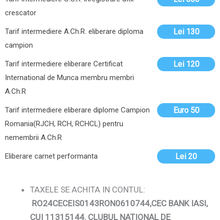
crescator
Tarif intermediere A.Ch.R. eliberare diploma
Lei 130
campion
Tarif intermediere eliberare Certificat
Lei 120
International de Munca membru membri
A.Ch.R
Tarif intermediere eliberare diplome Campion
Euro 50
Romania(RJCH, RCH, RCHCL) pentru
nemembrii A.Ch.R
Eliberare carnet performanta
Lei 20
TAXELE SE ACHITA IN CONTUL:
RO24CECEIS0143RON0610744,CEC BANK IASI,
CUI 11315144
,
CLUBUL NATIONAL DE