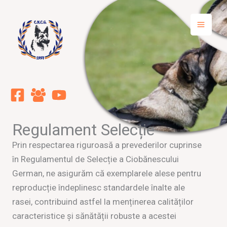
Skip
to
content
Regulament Selecție
Prin respectarea riguroasă a prevederilor cuprinse
în Regulamentul de Selecție a Ciobănescului
German, ne asigurăm că exemplarele alese pentru
reproducție îndeplinesc standardele înalte ale
rasei, contribuind astfel la menținerea calităților
caracteristice și sănătății robuste a acestei