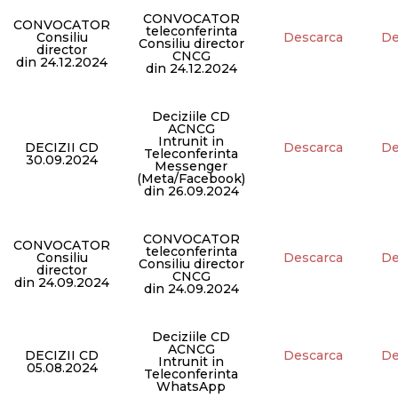
CONVOCATOR
CONVOCATOR
teleconferinta
Consiliu
Descarca
De
Consiliu director
director
CNCG
din 24.12.2024
din 24.12.2024
Deciziile CD
ACNCG
Intrunit in
DECIZII CD
Descarca
De
Teleconferinta
30.09.2024
Messenger
(Meta/Facebook)
din 26.09.2024
CONVOCATOR
CONVOCATOR
teleconferinta
Consiliu
Descarca
De
Consiliu director
director
CNCG
din 24.09.2024
din 24.09.2024
Deciziile CD
ACNCG
DECIZII CD
Descarca
De
Intrunit in
05.08.2024
Teleconferinta
WhatsApp