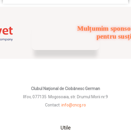
Mulțumim sponsor
pentru susț
Clubul Naţional de Ciobănesc German
Ilfov, 077135 Mogosoaia, str. Drumul Morii nr.9
Contact:
info@cncg.ro
Utile