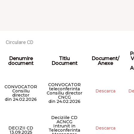
Circulare CD
P
Denumire
Titlu
Document/
V
document
Document
Anexe
A
CONVOCATOR
CONVOCATOR
teleconferinta
Consiliu
Desca
rca
De
Consiliu director
director
CNCG
din 24.02.2026
din 24.02.2026
Deciziile CD
ACNCG
Intrunit in
DECIZII CD
Descarca
Teleconferinta
13.09.2025