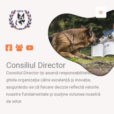
Skip
to
content
Consiliul Director
Consiliul Director își asumă responsabilitatea de a
ghida organizația către excelență și inovație,
asigurându-se că fiecare decizie reflectă valorile
noastre fundamentale și susține viziunea noastră
de viitor.