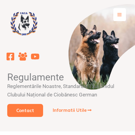
Skip
to
content
Regulamente
Reglementările Noastre, Standardul Tău: Ghidul
Clubului Național de Ciobănesc German
Informatii Utile
Contact